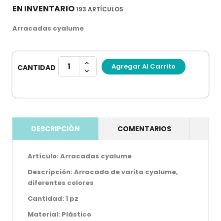
EN INVENTARIO
193 ARTÍCULOS
Arracadas cyalume
Agregar Al Carrito
CANTIDAD
DESCRIPCIÓN
COMENTARIOS
Artículo:
Arracadas cyalume
Descripción:
Arracada de varita cyalume,
diferentes colores
Cantidad: 1 pz
Material: Plástico