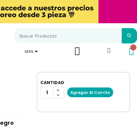
 accede a nuestros precios
oreo desde 3 pieza 🎊
MXN
CANTIDAD
Agregar Al Carrito
Negro