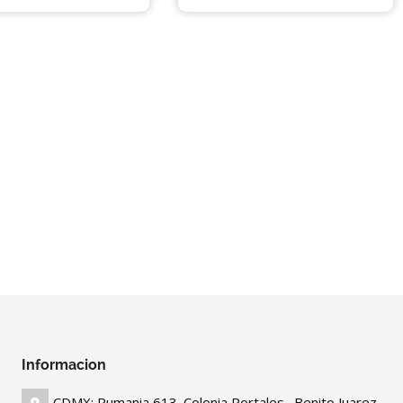
Informacion
CDMX: Rumania 613. Colonia Portales . Benito Juarez