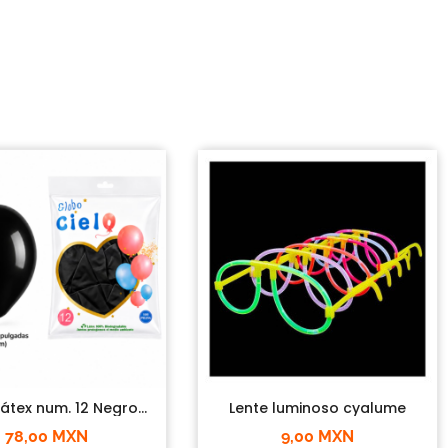
átex num. 12 Negro...
Lente luminoso cyalume
78,00 MXN
9,00 MXN