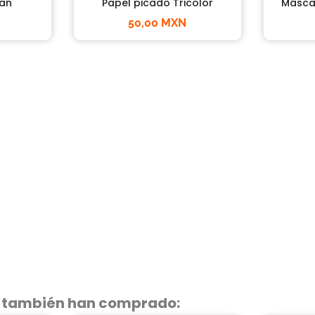
fán
Papel picado Tricolor
Másca
50,00 MXN
o también han comprado: