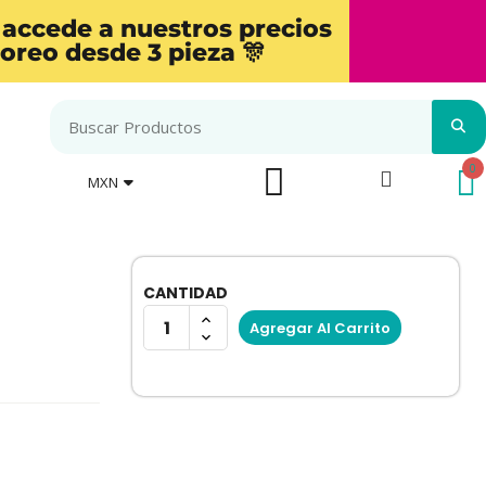
 accede a nuestros precios
oreo desde 3 pieza 🎊
MXN
CANTIDAD
Agregar Al Carrito