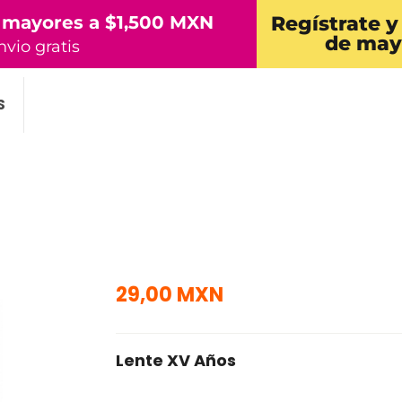
 mayores a $1,500 MXN
Regístrate y
de may
nvio gratis
S
29,00 MXN
Lente XV Años