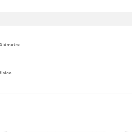
e Diámetro
 físico