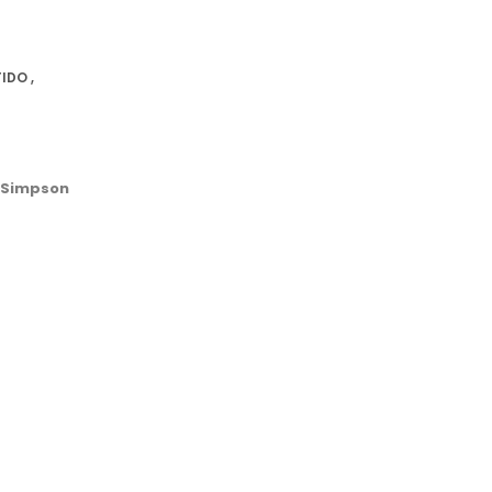
IDO ,
a Simpson