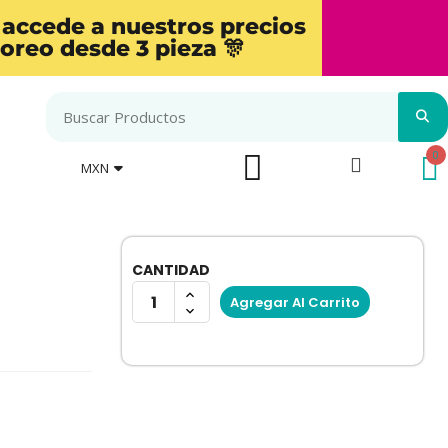
 accede a nuestros precios
oreo desde 3 pieza 🎊
MXN
CANTIDAD
Agregar Al Carrito