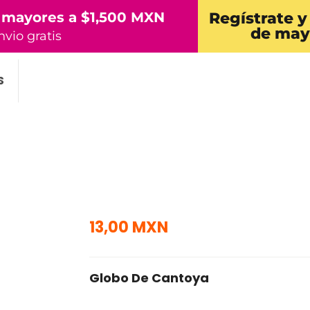
 mayores a $1,500 MXN
Regístrate y
de may
nvio gratis
S
13,00 MXN
Globo De Cantoya