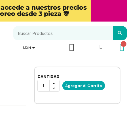
 accede a nuestros precios
oreo desde 3 pieza 🎊
MXN
CANTIDAD
Agregar Al Carrito